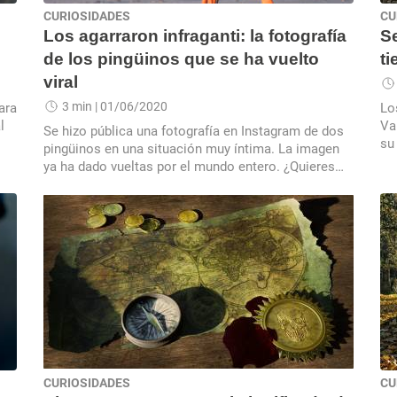
CURIOSIDADES
CU
l
Los agarraron infraganti: la fotografía
Se
de los pingüinos que se ha vuelto
ti
viral
3 min
| 01/06/2020
ara
Lo
l
Va
Se hizo pública una fotografía en Instagram de dos
su
pingüinos en una situación muy íntima. La imagen
ya ha dado vueltas por el mundo entero. ¿Quieres
verla?
CURIOSIDADES
CU