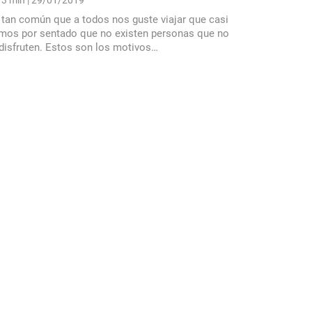
3 min
| 29/01/2019
 tan común que a todos nos guste viajar que casi
mos por sentado que no existen personas que no
 disfruten. Estos son los motivos…