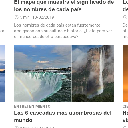
El mapa que muestra el significado de
L
los nombres de cada país
d
5 min
| 18/02/2019
Los nombres de cada país están fuertemente
De
tal
arraigados con su cultura e historia. ¿Listo para ver
at
el mundo desde otra perspectiva?
me
lu
de 
ENTRETENIMIENTO
CI
s
Las 6 cascadas más asombrosas del
H
mundo
vi