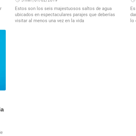
5 min
| 01/02/2019
r
Estos son los seis majestuosos saltos de agua
Es
ubicados en espectaculares parajes que deberías
da
visitar al menos una vez en la vida
lo
ia
de