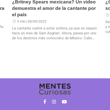
¿Britney Spears mexicana? Un video
¿Q
era
demuestra el amor de la cantante por
s
el país
3 min
| 08/09/2023
Se
año
y 
La cantante vuelve a estar soltera, ya que se separó
cu
hace un mes de Sam Asghari. Ahora, pasea por uno
en
de los destinos más conocidos de México: Cabo
San Lucas y parece disfrutar la melodía del país.