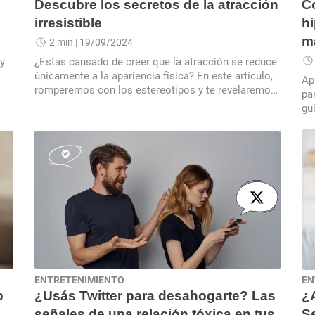
Descubre los secretos de la atracción
C
irresistible
hi
m
2 min
| 19/09/2024
y
¿Estás cansado de creer que la atracción se reduce
únicamente a la apariencia física? En este artículo,
Ap
romperemos con los estereotipos y te revelaremos
pa
tres características que van mucho más allá de lo
guí
superficial y te harán destacar entre la multitud.
ENTRETENIMIENTO
EN
p
¿Usás Twitter para desahogarte? Las
¿
señales de una relación tóxica en tus
Se