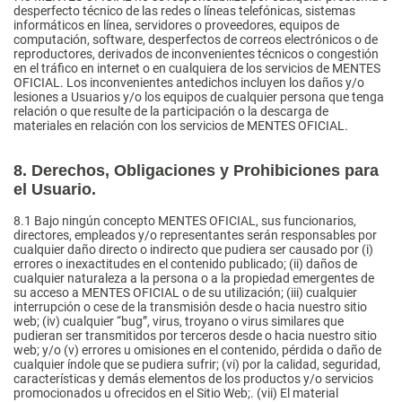
desperfecto técnico de las redes o líneas telefónicas, sistemas
informáticos en línea, servidores o proveedores, equipos de
computación, software, desperfectos de correos electrónicos o de
reproductores, derivados de inconvenientes técnicos o congestión
en el tráfico en internet o en cualquiera de los servicios de MENTES
OFICIAL. Los inconvenientes antedichos incluyen los daños y/o
lesiones a Usuarios y/o los equipos de cualquier persona que tenga
relación o que resulte de la participación o la descarga de
materiales en relación con los servicios de MENTES OFICIAL.
8. Derechos, Obligaciones y Prohibiciones para
el Usuario.
8.1
Bajo ningún concepto MENTES OFICIAL, sus funcionarios,
directores, empleados y/o representantes serán responsables por
cualquier daño directo o indirecto que pudiera ser causado por (i)
errores o inexactitudes en el contenido publicado; (ii) daños de
cualquier naturaleza a la persona o a la propiedad emergentes de
su acceso a MENTES OFICIAL o de su utilización; (iii) cualquier
interrupción o cese de la transmisión desde o hacia nuestro sitio
web; (iv) cualquier “bug”, virus, troyano o virus similares que
pudieran ser transmitidos por terceros desde o hacia nuestro sitio
web; y/o (v) errores u omisiones en el contenido, pérdida o daño de
cualquier índole que se pudiera sufrir; (vi) por la calidad, seguridad,
características y demás elementos de los productos y/o servicios
promocionados u ofrecidos en el Sitio Web;. (vii) El material