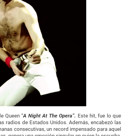
de Queen “
A Night At The Opera”.
Este hit, fue lo que
as radios de Estados Unidos. Además, encabezó las
manas consecutivas, un record impensado para aquel
das, genera una emoción singular en quien la escucha.