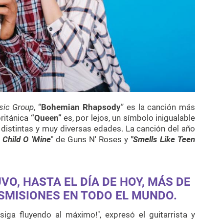
sic Group
, “
Bohemian Rhapsody
” es la canción más
británica
“Queen”
es, por lejos, un símbolo inigualable
 distintas y muy diversas edades. La canción del año
 Child O 'Mine
" de Guns N' Roses y
"Smells Like Teen
O, HASTA EL DÍA DE HOY,
MÁS DE
NSMISIONES EN TODO EL MUNDO.
iga fluyendo al máximo!", expresó el guitarrista y