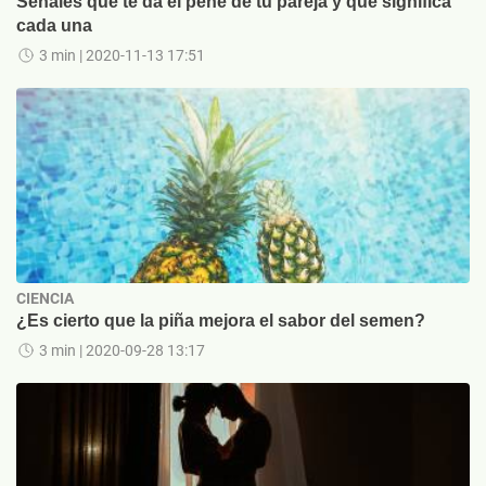
Señales que te da el pene de tu pareja y qué significa
cada una
3 min
| 2020-11-13 17:51
CIENCIA
¿Es cierto que la piña mejora el sabor del semen?
3 min
| 2020-09-28 13:17