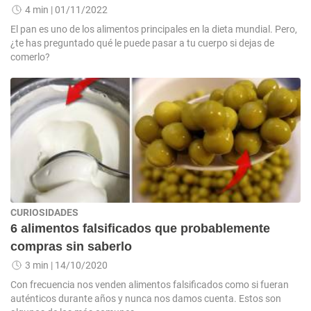
4 min
| 01/11/2022
El pan es uno de los alimentos principales en la dieta mundial. Pero,
¿te has preguntado qué le puede pasar a tu cuerpo si dejas de
comerlo?
CURIOSIDADES
6 alimentos falsificados que probablemente
compras sin saberlo
3 min
| 14/10/2020
Con frecuencia nos venden alimentos falsificados como si fueran
auténticos durante años y nunca nos damos cuenta. Estos son