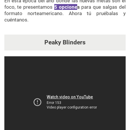
En esta época del año donde las nuevas metas son el
foco, te presentamos
5 opcione
s
para que salgas del
formato norteamericano. Ahora tú pruébalas y
cuéntanos.
Peaky Blinders