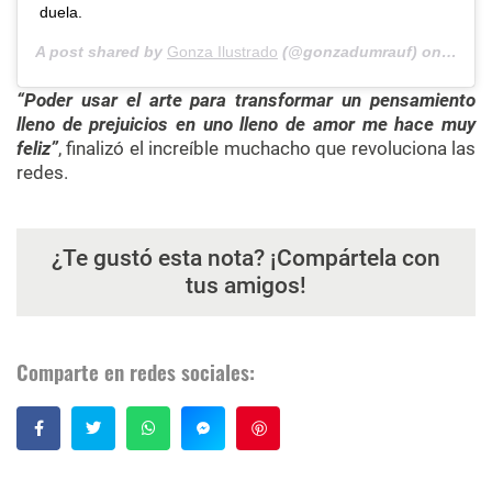
duela.
A post shared by
Gonza Ilustrado
(@gonzadumrauf) on
Jun 1
“Poder usar el arte para transformar un pensamiento
lleno de prejuicios en uno lleno de amor me hace muy
feliz”
, finalizó el increíble muchacho que revoluciona las
redes.
¿Te gustó esta nota? ¡Compártela con
tus amigos!
Comparte en redes sociales:
Guardar