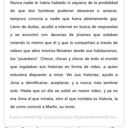
Nunca nadie le había hablado ni siquiera de la posibilidad
de que dos hombres pudieran desearse o amarse,
tampoco conocía a nadie que fuera abiertamente gay.
Lleno de dudas, acudió a internet en busca de respuestas
y se encontró con decenas de jóvenes que estaban
viviendo lo mismo que él y que lo compartían a través de
videos que ellos mismos filmaban desde sus habitaciones,
los “youtubers”. Chicos, chicas y chicxs de todo el mundo
que regalaban sus historias en forma de video, a quien
estuviera dispuesto a mirar. Ver sus historias, ayudo a
Jona a identificarse, aceptarse, y a nunca más sentirse
solo. Hasta que un día se subió un nuevo video, y ya no
era Jona el que miraba, sino el que contaba su historia, la
de como conoció a Martin, su novio.
A post shared by
Gonza Ilustrado
(@gonzadumrauf) on
Aug 1