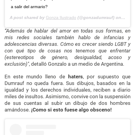
a salir del armario?
A post shared by
Gonza Ilustrado
(@gonzadumrauf) on
Jul 2
“Además de hablar del amor en todas sus formas, en
mis redes sociales también hablo de infancias y
adolescencias diversas. Cómo es crecer siendo LGBT y
con qué tipo de cosas nos tenemos que enfrentar
(estereotipos de género, desigualdad, acoso y
exclusión)"
, detalló Gonzalo a un medio de Argentina.
En este mundo lleno de
haters
, por supuesto que
Dumrauf no queda fuera. Sus dibujos, basados en la
igualdad y los derechos individuales, reciben a diario
miles de insultos. Asimismo, convive con la suspensión
de sus cuentas al subir un dibujo de dos hombres
amándose.
¡Como si esto fuese algo obsceno!