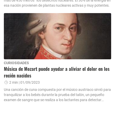
más de 450 metros” los desechos nucleares. El 30% de la energía en
esa nación provienen de plantas nucleares activas y muy potentes.
CURIOSIDADES
Música de Mozart puede ayudar a aliviar el dolor en los
recién nacidos
2 min
| 01/09/2023
Una canción de cuna compuesta por el músico austriaco sirvió para
tranquilizar a los bebés durante la prueba del talón, un pequeño
examen de sangre que se realiza a los lactantes para detectar
algunas enfermedades.