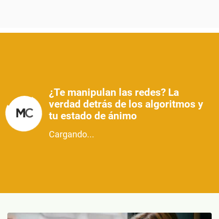
¿Te manipulan las redes? La
verdad detrás de los algoritmos y
tu estado de ánimo
Cargando...