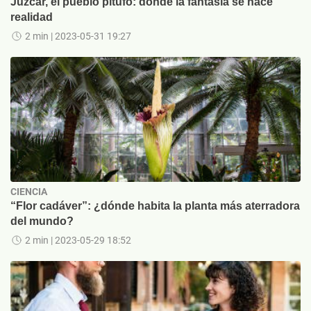
Júzcar, el pueblo pitufo: donde la fantasía se hace
realidad
2 min
| 2023-05-31 19:27
CIENCIA
“Flor cadáver”: ¿dónde habita la planta más aterradora
del mundo?
2 min
| 2023-05-29 18:52