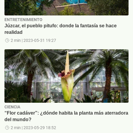
ENTRETENIMIENTO
Júzcar, el pueblo pitufo: donde la fantasía se hace
realidad
2 min
| 2023-05-31 19:27
CIENCIA
“Flor cadáver”: ¿dónde habita la planta más aterradora
del mundo?
2 min
| 2023-05-29 18:52