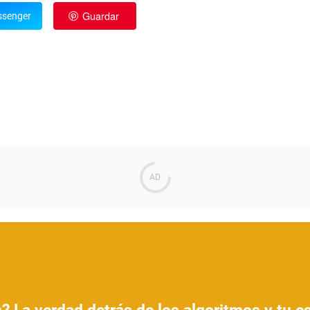
Guardar
senger