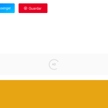
Guardar
senger