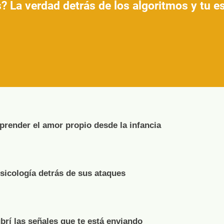
? La verdad detrás de los algoritmos y tu 
render el amor propio desde la infancia
psicología detrás de sus ataques
brí las señales que te está enviando