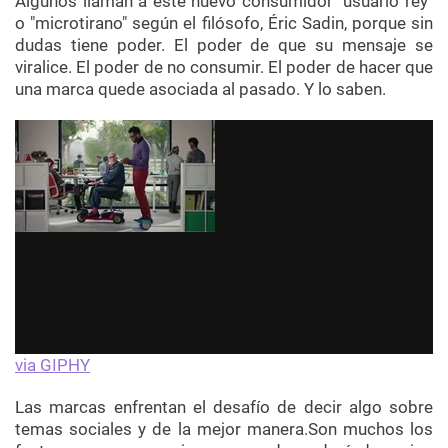
Algunos llaman a este nuevo consumidor "usuario rey"
o "microtirano" según el filósofo, Éric Sadin, porque sin
dudas tiene poder. El poder de que su mensaje se
viralice. El poder de no consumir. El poder de hacer que
una marca quede asociada al pasado. Y lo saben.
via GIPHY
Las marcas enfrentan el desafío de decir algo sobre
temas sociales y de la mejor manera.Son muchos los