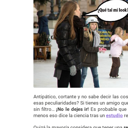
Antipático, cortante y no sabe decir las c
esas peculiaridades? Si tienes un amigo q
sin filtro…
¡No le dejes ir!
Es probable que 
menos eso dice la ciencia tras un
estudio
r
Quizá la mayoría considera que tener una
r