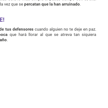
da vez que se
percatan que la han arruinado
.
E!
 de tus defensores
cuando alguien no te deje en paz.
boca
que hará llorar al que se atreva tan siquiera
daño
.