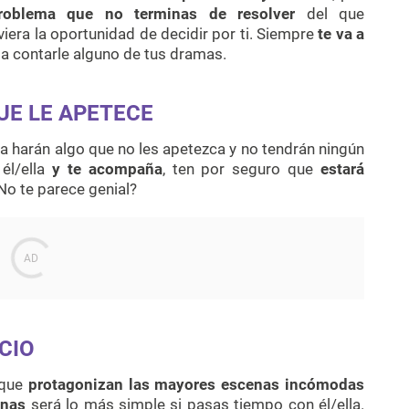
roblema que no terminas de resolver
del que
uviera la oportunidad de decidir por ti. Siempre
te va a
a contarle alguno de tus dramas.
UE LE APETECE
 harán algo que no les apetezca y no tendrán ningún
él/ella
y te acompaña
, ten por seguro que
estará
¿No te parece genial?
CIO
 que
protagonizan las mayores escenas incómodas
unas
será lo más simple si pasas tiempo con él/ella.