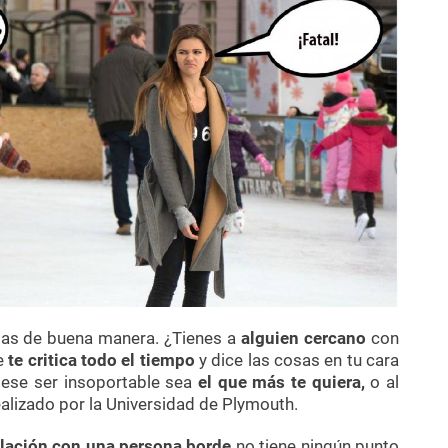
osas de buena manera. ¿Tienes a
alguien cercano
con
ue
te critica todo el tiempo
y dice las cosas en tu cara
ese ser insoportable sea
el que más te quiera,
o al
ealizado por la Universidad de Plymouth.
elación con una persona borde
no tiene ningún punto