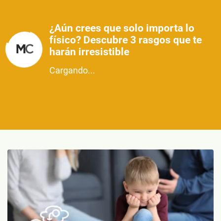
¿Aún crees que solo importa lo
físico? Descubre 3 rasgos que te
harán irresistible
Cargando...