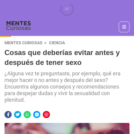
MENTES CURIOSAS
CIENCIA
Cosas que deberías evitar antes y
después de tener sexo
¿Alguna vez te preguntaste, por ejemplo, qué era
mejor hacer o no antes y después del sexo?
Encuentra algunos consejos y recomendaciones
para despejar dudas y vivir la sexualidad con
plenitud.