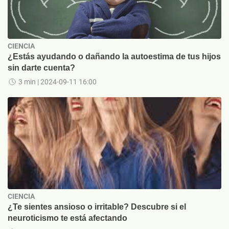
CIENCIA
¿Estás ayudando o dañando la autoestima de tus hijos
sin darte cuenta?
3 min
| 2024-09-11 16:00
CIENCIA
¿Te sientes ansioso o irritable? Descubre si el
neuroticismo te está afectando