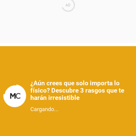
¿Aún crees que solo importa lo
físico? Descubre 3 rasgos que te
harán irresistible
Cargando...