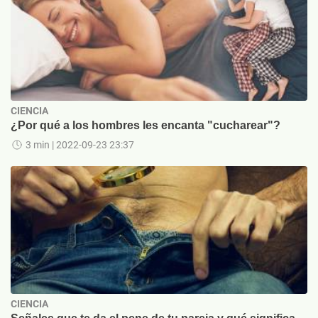
CIENCIA
¿Por qué a los hombres les encanta "cucharear"?
3 min
| 2022-09-23 23:37
CIENCIA