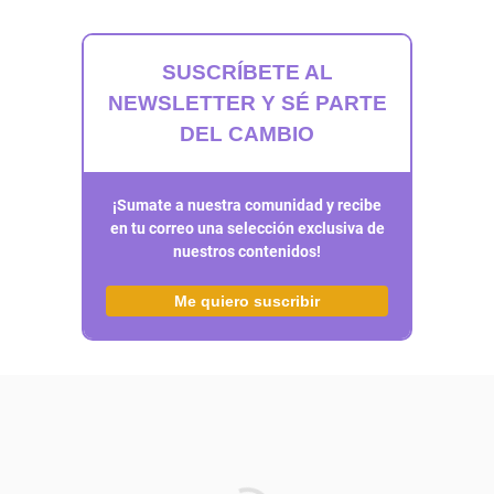
SUSCRÍBETE AL
NEWSLETTER Y SÉ PARTE
DEL CAMBIO
¡Sumate a nuestra comunidad y recibe
en tu correo una selección exclusiva de
nuestros contenidos!
Me quiero suscribir