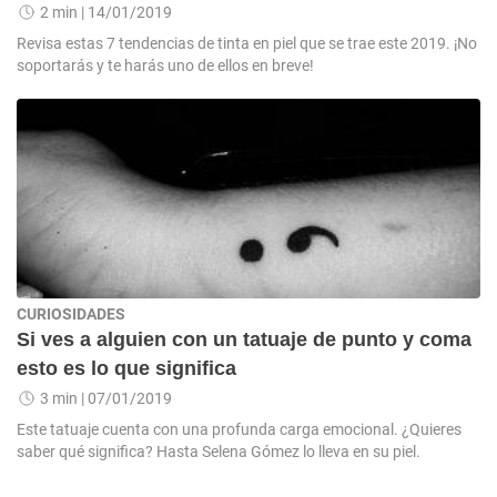
2 min
| 14/01/2019
Revisa estas 7 tendencias de tinta en piel que se trae este 2019. ¡No
soportarás y te harás uno de ellos en breve!
CURIOSIDADES
Si ves a alguien con un tatuaje de punto y coma
esto es lo que significa
3 min
| 07/01/2019
Este tatuaje cuenta con una profunda carga emocional. ¿Quieres
saber qué significa? Hasta Selena Gómez lo lleva en su piel.