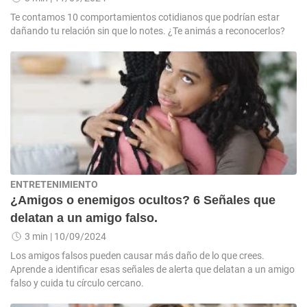
Te contamos 10 comportamientos cotidianos que podrían estar
dañando tu relación sin que lo notes. ¿Te animás a reconocerlos?
ENTRETENIMIENTO
¿Amigos o enemigos ocultos? 6 Señales que
delatan a un amigo falso.
3 min
| 10/09/2024
Los amigos falsos pueden causar más daño de lo que crees.
Aprende a identificar esas señales de alerta que delatan a un amigo
falso y cuida tu círculo cercano.