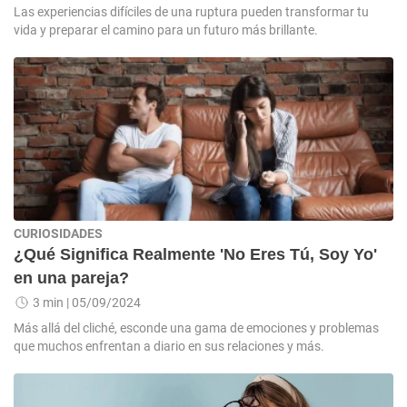
Las experiencias difíciles de una ruptura pueden transformar tu
vida y preparar el camino para un futuro más brillante.
CURIOSIDADES
¿Qué Significa Realmente 'No Eres Tú, Soy Yo'
en una pareja?
3 min
| 05/09/2024
Más allá del cliché, esconde una gama de emociones y problemas
que muchos enfrentan a diario en sus relaciones y más.