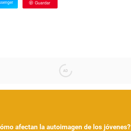
Guardar
senger
Cómo afectan la autoimagen de los jóvenes?