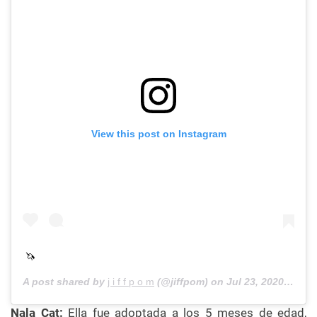
View this post on Instagram
🦄
A post shared by
j i f f p o m
(@jiffpom) on
Jul 23, 2020 at 2:02am PDT
Nala Cat:
Ella fue adoptada a los 5 meses de edad,