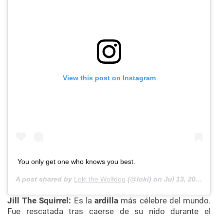
View this post on Instagram
You only get one who knows you best.
A post shared by
Loki the Wolfdog
(@loki) on
Jul 13, 2020 at 12:42pm PDT
Jill The Squirrel:
Es la
ardilla
más célebre del mundo.
Fue rescatada tras caerse de su nido durante el