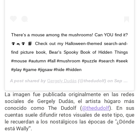
There's a mouse among the mushrooms! Can YOU find it?
🍄🐁🍄 📙 Check out my Halloween-themed search-and-
find picture book, Bear's Spooky Book of Hidden Things
#mouse #autumn #fall #mushroom #puzzle #search #seek
#play #game #jigsaw #hide #hidden
A post shared by
Gergely Dudás
(@thedudolf) on
Sep 26, 2019 at 8:06am PDT
La imagen fue publicada originalmente en las redes
sociales de Gergely Dudás, el artista húgaro más
conocido como The Dudolf (
@thedudolf
). En sus
cuentas suele difundir retos visuales de este tipo, que
le recuerdan a los nostálgicos las épocas de "¿Dónde
está Wally'".