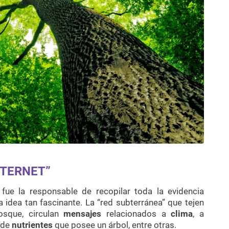
NTERNET”
 fue la responsable de recopilar toda la evidencia
 idea tan fascinante. La “red subterránea” que tejen
osque, circulan
mensajes
relacionados a
clima
, a
 de
nutrientes
que posee un árbol, entre otras.