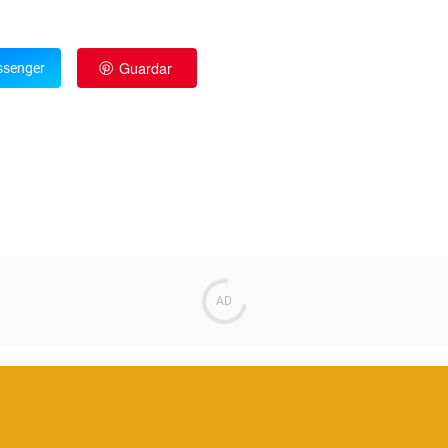
Guardar
senger