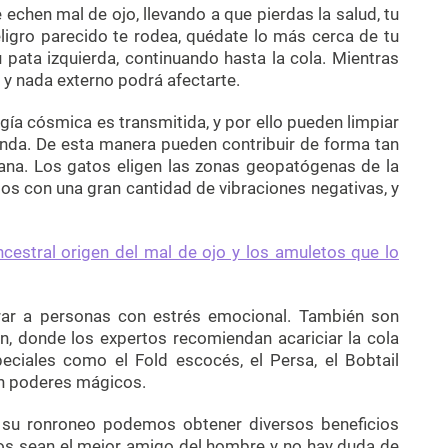
echen mal de ojo, llevando a que pierdas la salud, tu
ligro parecido te rodea, quédate lo más cerca de tu
pata izquierda, continuando hasta la cola. Mientras
 y nada externo podrá afectarte.
gía cósmica es transmitida, y por ello pueden limpiar
enda. De esta manera pueden contribuir de forma tan
mana. Los gatos eligen las zonas geopatógenas de la
tios con una gran cantidad de vibraciones negativas, y
ncestral origen del mal de ojo y los amuletos que lo
rar a personas con estrés emocional. También son
n, donde los expertos recomiendan acariciar la cola
eciales como el Fold escocés, el Persa, el Bobtail
en poderes mágicos.
ar su ronroneo podemos obtener diversos beneficios
ros sean el mejor amigo del hombre y no hay duda de