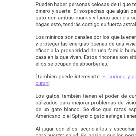
Pueden haber personas celosas de ti que te 
dinero y suerte. Si sospechas que algún pe
gato con ambas manos y luego acaricia su 
hagas esto, tendrás contigo su fuerza astral
Los mininos son canales por los que la ener
y proteger las energías buenas de una vivi
eficaz a la prosperidad de una familia hu
casa en la que viven. Estos rincones son si
ellos se ocupan de absorberlas.
[También puede interesarte:
El curioso y a
curan
]
Los gatos también tienen el poder de cu
utilizados para mejorar problemas de visió
de un gato blanco. Se dice que razas esp
Americano, o el Sphynx o gato esfinge tien
Al jugar con ellos, acariciarlos y escuch
para nuestra salud. Es posible que los per