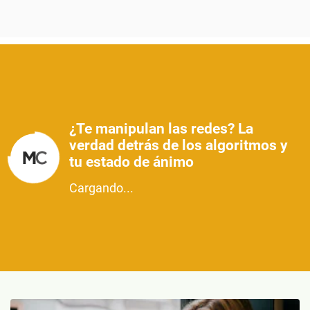
¿Te manipulan las redes? La
verdad detrás de los algoritmos y
tu estado de ánimo
Cargando...