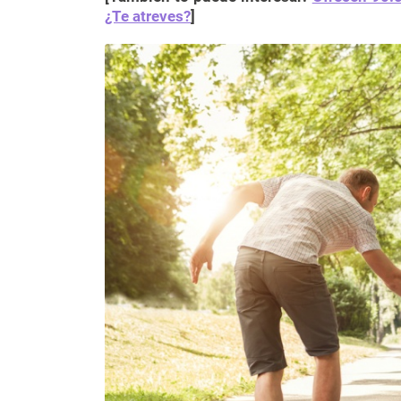
¿Te atreves?
]