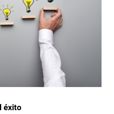
l éxito