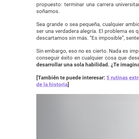
propuesto: terminar una carrera universita
soñamos.
Sea grande o sea pequeña, cualquier ambic
ser una verdadera alegría. El problema es
descartamos sin más. “Es imposible”, sent
Sin embargo, eso no es cierto. Nada es impo
conseguir éxito en cualquier cosa que des
desarrollar una sola habilidad. ¿Te imagin
[También te puede interesar:
5 rutinas ext
de la historia
]