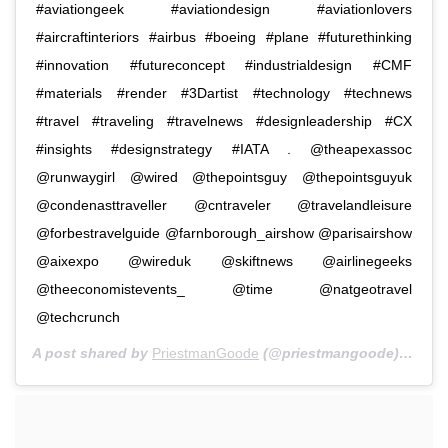
#aviationgeek #aviationdesign #aviationlovers
#aircraftinteriors #airbus #boeing #plane #futurethinking
#innovation #futureconcept #industrialdesign #CMF
#materials #render #3Dartist #technology #technews
#travel #traveling #travelnews #designleadership #CX
#insights #designstrategy #IATA . @theapexassoc
@runwaygirl @wired @thepointsguy @thepointsguyuk
@condenasttraveller @cntraveler @travelandleisure
@forbestravelguide @farnborough_airshow @parisairshow
@aixexpo @wireduk @skiftnews @airlinegeeks
@theeconomistevents_ @time @natgeotravel
@techcrunch
A post shared by
PriestmanGoode
(@priestmangoode) on
Aug