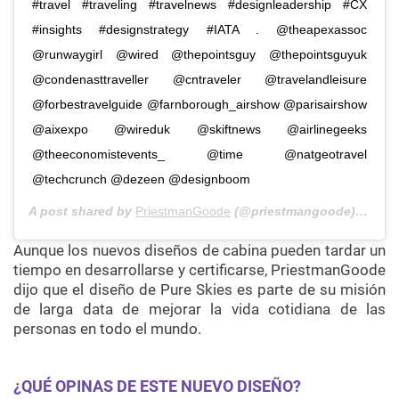
#travel #traveling #travelnews #designleadership #CX
#insights #designstrategy #IATA . @theapexassoc
@runwaygirl @wired @thepointsguy @thepointsguyuk
@condenasttraveller @cntraveler @travelandleisure
@forbestravelguide @farnborough_airshow @parisairshow
@aixexpo @wireduk @skiftnews @airlinegeeks
@theeconomistevents_ @time @natgeotravel
@techcrunch @dezeen @designboom
A post shared by
PriestmanGoode
(@priestmangoode) on
Aug
Aunque los nuevos diseños de cabina pueden tardar un
tiempo en desarrollarse y certificarse, PriestmanGoode
dijo que el diseño de Pure Skies es parte de su misión
de larga data de mejorar la vida cotidiana de las
personas en todo el mundo.
¿QUÉ OPINAS DE ESTE NUEVO DISEÑO?