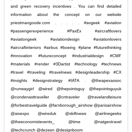
and green recovery incentives . You can find detailed
information about the concept on our website
priestmangoode.com . . . . . #avgeek #aviation
#passengerexperience #PaxEx #aircraftlovers
#aviationgeek #aviationdesign #aviationlovers
#aircraftinteriors #airbus #boeing #plane #futurethinking
#innovation #futureconcept #industrialdesign #CMF
#materials #render #3Dartist #technology #technews
#travel #traveling #travelnews #designleadership #CX
#insights #designstrategy #IATA . @theapexassoc
@runwaygirl @wired @thepointsguy @thepointsguyuk
@condenasttraveller @cntraveler @travelandleisure
@forbestravelguide @farnborough_airshow @parisairshow
@aixexpo @wireduk @skiftnews @airlinegeeks
@theeconomistevents_ @time @natgeotravel
@techcrunch @dezeen @designboom