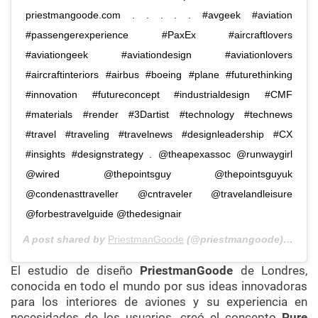
priestmangoode.com . . . . . #avgeek #aviation
#passengerexperience #PaxEx #aircraftlovers
#aviationgeek #aviationdesign #aviationlovers
#aircraftinteriors #airbus #boeing #plane #futurethinking
#innovation #futureconcept #industrialdesign #CMF
#materials #render #3Dartist #technology #technews
#travel #traveling #travelnews #designleadership #CX
#insights #designstrategy . @theapexassoc @runwaygirl
@wired @thepointsguy @thepointsguyuk
@condenasttraveller @cntraveler @travelandleisure
@forbestravelguide @thedesignair
A post shared by
PriestmanGoode
(@priestmangoode) on
Jul
El estudio de diseño
PriestmanGoode
de Londres,
conocida en todo el mundo por sus ideas innovadoras
para los interiores de aviones y su experiencia en
necesidades de los usuarios, creó el concepto
Pure