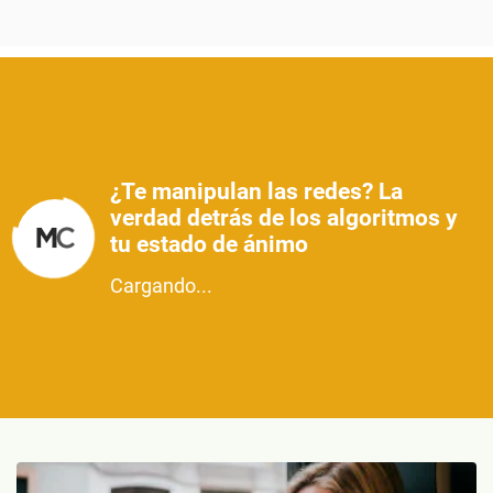
¿Te manipulan las redes? La
verdad detrás de los algoritmos y
tu estado de ánimo
Cargando...