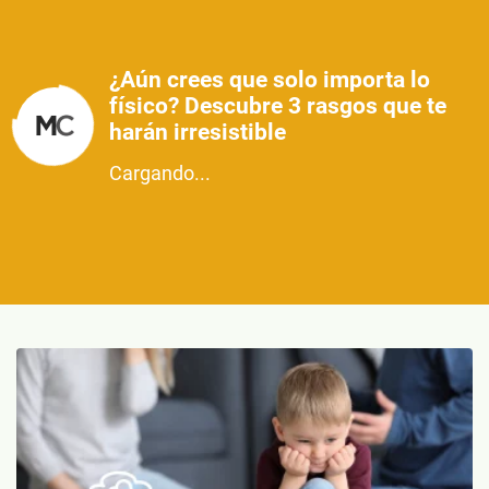
¿Aún crees que solo importa lo
físico? Descubre 3 rasgos que te
harán irresistible
Cargando...