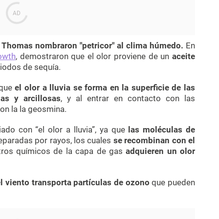
y Thomas nombraron "petricor" al clima húmedo.
En
owth
,
demostraron que el olor proviene de un
aceite
riodos de sequía.
 que
el olor a lluvia se forma en la superficie de las
as y arcillosas
, y al entrar en contacto con las
con la la geosmina.
do con “el olor a lluvia”, ya que
las moléculas de
paradas por rayos, los cuales
se recombinan con el
 otros químicos de la capa de gas
adquieren un olor
el viento transporta partículas de ozono
que pueden