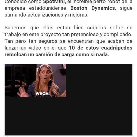
Conocido como
SpotMini,
el increíble perro robot de la
empresa estadounidense
Boston Dynamics
, sigue
sumando actualizaciones y mejoras.
Sabemos que ellos están bien seguros sobre su
trabajo en este proyecto tan pretencioso y complicado.
Tan pero tan seguros se encuentran que acaban de
lanzar un vídeo en el que
10 de estos cuadrúpedos
remolcan un camión de carga como si nada.