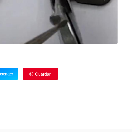
Guardar
senger