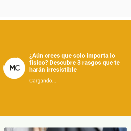
¿Aún crees que solo importa lo
físico? Descubre 3 rasgos que te
harán irresistible
Cargando...