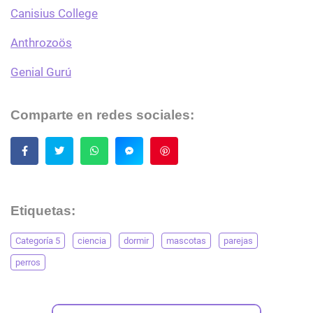
Canisius College
Anthrozoös
Genial Gurú
Comparte en redes sociales:
Guardar
Etiquetas:
Categoría 5
ciencia
dormir
mascotas
parejas
perros