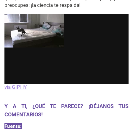
preocupes: ¡la ciencia te respalda!
via GIPHY
Y A TI, ¿QUÉ TE PARECE? ¡DÉJANOS TUS
COMENTARIOS!
Fuente: