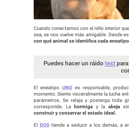
Cuando conectamos con el niño interior que 
sea, se nos vuelve más amigable. Desde es
con qué animal se identifica cada eneatipo
Puedes hacer un ráido
test
para
co
El eneatipo
UNO
es responsable, produc
momento. Siente visceralmente la lucha entr
parámetros. Se relaja y posterga toda g
corresponde. La
hormiga
y la
abeja
si
construir y conservar el estado ideal.
El
DOS
tiende a seducir a los demás, a e