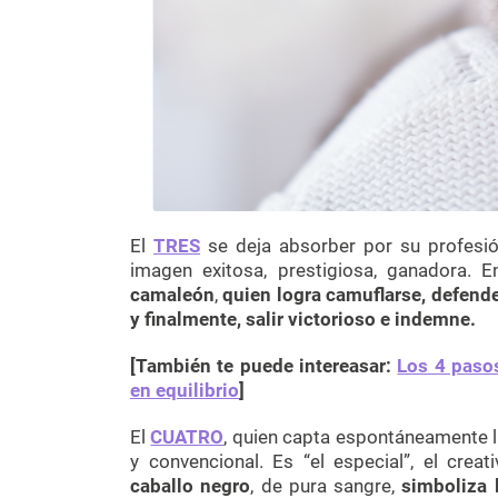
El
TRES
se deja absorber por su profesió
imagen exitosa, prestigiosa, ganadora. E
camaleón
,
quien logra camuflarse, defend
y finalmente, salir victorioso e indemne.
[También te puede intereasar:
Los 4 paso
en equilibrio
]
El
CUATRO
, quien capta espontáneamente la 
y convencional. Es “el especial”, el creat
caballo negro
, de pura sangre,
simboliza 