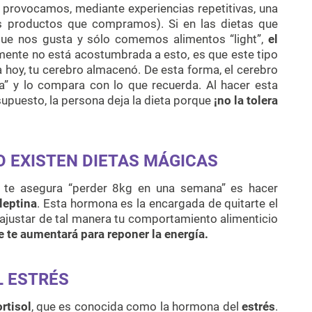
 provocamos, mediante experiencias repetitivas, una
s productos que compramos). Si en las dietas que
que nos gusta y sólo comemos alimentos “light”,
el
ente no está acostumbrada a esto, es que este tipo
 hoy, tu cerebro almacenó. De esta forma, el cerebro
a” y lo compara con lo que recuerda. Al hacer esta
 supuesto, la persona deja la dieta porque
¡no la tolera
O EXISTEN DIETAS MÁGICAS
e te asegura “perder 8kg en una semana” es hacer
leptina
. Esta hormona es la encargada de quitarte el
sajustar de tal manera tu comportamiento alimenticio
 te aumentará para reponer la energía.
L ESTRÉS
rtisol
, que es conocida como la hormona del
estrés
.