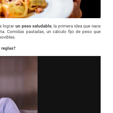
a lograr
un peso saludable
, la primera idea que nace
ta. Comidas pautadas, un cálculo fijo de peso que
movibles.
 reglas?