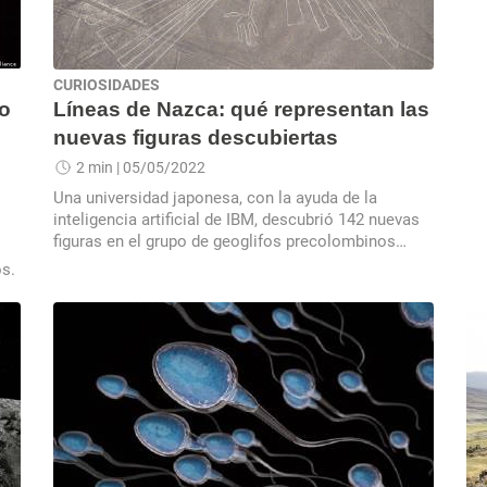
CURIOSIDADES
to
Líneas de Nazca: qué representan las
nuevas figuras descubiertas
2 min
| 05/05/2022
Una universidad japonesa, con la ayuda de la
inteligencia artificial de IBM, descubrió 142 nuevas
figuras en el grupo de geoglifos precolombinos
ubicados al sur de Perú.
os.