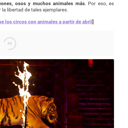
, leones, osos y muchos animales más
. Por eso, es
la libertad de tales ejemplares.
e los circos con animales a partir de abril
]