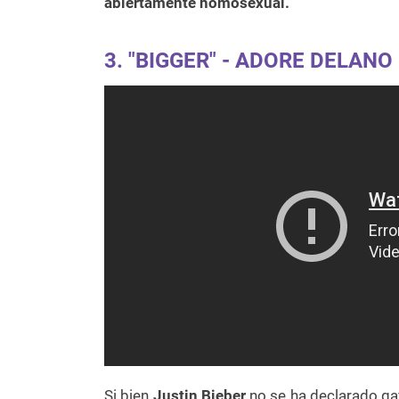
abiertamente homosexual.
3.
"BIGGER" - ADORE DELANO
Si bien
Justin Bieber
no se ha declarado gay