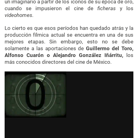
un imaginario a partir de los iconos de su época de oro,
cuando se impusieron el cine de
ficheras
y los
videohomes.
Lo cierto es que esos períodos han quedado atrás y la
producción fílmica actual se encuentra en una de sus
mejores etapas. Sin embargo, esto no se debe
solamente a las aportaciones de
Guillermo del Toro,
Alfonso Cuarón o Alejandro González Iñárritu,
los
más conocidos directores del cine de México.