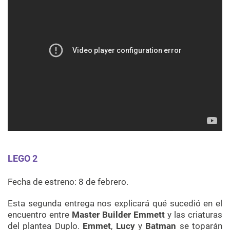
LEGO 2
Fecha de estreno: 8 de febrero.
Esta segunda entrega nos explicará qué sucedió en el
encuentro entre
Master Builder Emmett
y las criaturas
del plantea Duplo.
Emmet
,
Lucy
y
Batman
se toparán