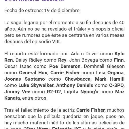
Fecha de estreno: 19 de diciembre.
La saga llegaría por el momento a su fin después de 40
años. Aún no se ha revelado el tráiler y sinopsis oficial
pero se rumorea que éste se centraría en varios meses
después del episodio VIII.
El reparto está formado por: Adam Driver como
Kylo
Ren
, Daisy Ridley como
Rey
, John Boyega como
Finn
,
Oscar Isaac como
Poe Dameron
, Domhnall Gleeson
como
General Hux, Carrie Fisher
como
Leia Organa,
Joonas Suotamo
como
Chewbacca,
Mark Hamill
como
Luke Skywalker. Anthony Daniels
como
C-3PO,
Jimmy Vee
como
R2-D2
,
Lupita Nyong'o
como
Maz
Kanata,
entre otros.
Tras el fallecimiento de la actriz
Carrie Fisher,
muchos
pensaban que la película quedaría en jaque, pues no,
hay mucho material inédito de las últimas películas de