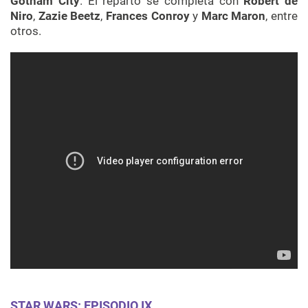
Gotham City
. El reparto se completa con
Robert de
Niro
,
Zazie Beetz
,
Frances Conroy
y
Marc Maron
, entre
otros.
STAR WARS: EPISODIO IX