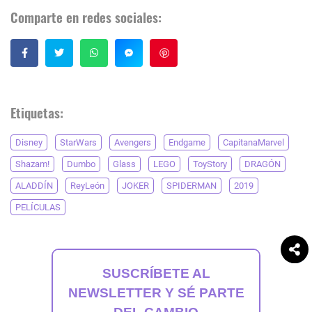
Comparte en redes sociales:
Guardar
Etiquetas:
Disney
StarWars
Avengers
Endgame
CapitanaMarvel
Shazam!
Dumbo
Glass
LEGO
ToyStory
DRAGÓN
ALADDÍN
ReyLeón
JOKER
SPIDERMAN
2019
PELÍCULAS
SUSCRÍBETE AL
NEWSLETTER Y SÉ PARTE