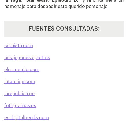
la saga,
“Star Wars: Episodio IX”
y la cinta
sería un
homenaje para despedir este querido personaje
FUENTES CONSULTADAS:
cronista.com
areajugones.sport.es
elcomercio.com
latam.ign.com
larepublica.pe
fotogramas.es
es.digitaltrends.com