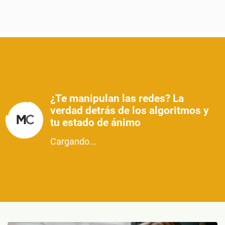
¿Te manipulan las redes? La
verdad detrás de los algoritmos y
tu estado de ánimo
Cargando...