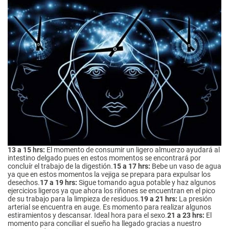
13 a 15 hrs:
El momento de consumir un ligero almuerzo ayudará al
intestino delgado pues en estos momentos se encontrará por
concluír el trabajo de la digestión.
15 a 17 hrs:
Bebe un vaso de agua
ya que en estos momentos la vejiga se prepara para expulsar los
desechos.
17 a 19 hrs:
Sigue tomando agua potable y haz algunos
ejercicios ligeros ya que ahora los riñones se encuentran en el pico
de su trabajo para la limpieza de residuos.
19 a 21 hrs:
La presión
arterial se encuentra en auge. Es momento para realizar algunos
estiramientos y descansar. Ideal hora para el sexo.
21 a 23 hrs:
El
momento para conciliar el sueño ha llegado gracias a nuestro