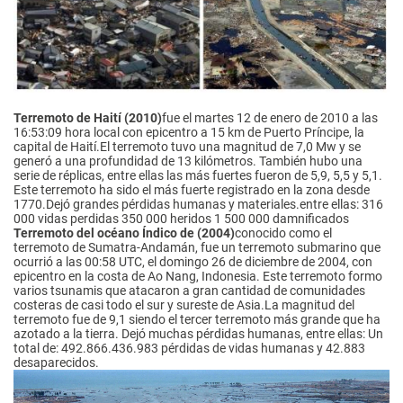
Terremoto de Haití (2010)
fue el martes 12 de enero de 2010 a las
16:53:09 hora local con epicentro a 15 km de Puerto Príncipe, la
capital de Haití.El terremoto tuvo una magnitud de 7,0 Mw y se
generó a una profundidad de 13 kilómetros. También hubo una
serie de réplicas, entre ellas las más fuertes fueron de 5,9, 5,5 y 5,1.
Este terremoto ha sido el más fuerte registrado en la zona desde
1770.Dejó grandes pérdidas humanas y materiales.entre ellas: 316
000 vidas perdidas 350 000 heridos 1 500 000 damnificados
Terremoto del océano Índico de (2004)
conocido como el
terremoto de Sumatra-Andamán, fue un terremoto submarino que
ocurrió a las 00:58 UTC, el domingo 26 de diciembre de 2004, con
epicentro en la costa de Ao Nang, Indonesia. Este terremoto formo
varios tsunamis que atacaron a gran cantidad de comunidades
costeras de casi todo el sur y sureste de Asia.La magnitud del
terremoto fue de 9,1 siendo el tercer terremoto más grande que ha
azotado a la tierra. Dejó muchas pérdidas humanas, entre ellas: Un
total de: 492.866.436.983 pérdidas de vidas humanas y 42.883
desaparecidos.