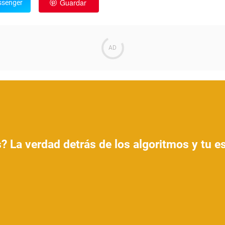
Guardar
senger
? La verdad detrás de los algoritmos y tu 