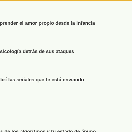
render el amor propio desde la infancia
psicología detrás de sus ataques
brí las señales que te está enviando
s de los algoritmos y tu estado de ánimo