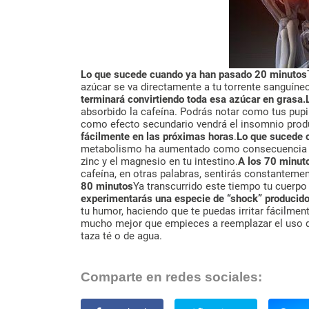
Lo que sucede cuando ya han pasado 20 minutos
azúcar se va directamente a tu torrente sanguíne
terminará convirtiendo toda esa azúcar en grasa.
absorbido la cafeína. Podrás notar como tus pupil
como efecto secundario vendrá el insomnio produc
fácilmente en las próximas horas
.
Lo que sucede 
metabolismo ha aumentado como consecuencia del 
zinc y el magnesio en tu intestino.
A los 70 minut
cafeína, en otras palabras, sentirás constanteme
80 minutos
Ya transcurrido este tiempo tu cuerpo 
experimentarás una especie de “shock” producid
tu humor, haciendo que te puedas irritar fácilme
mucho mejor que empieces a reemplazar el uso d
taza té o de agua.
Comparte en redes sociales: