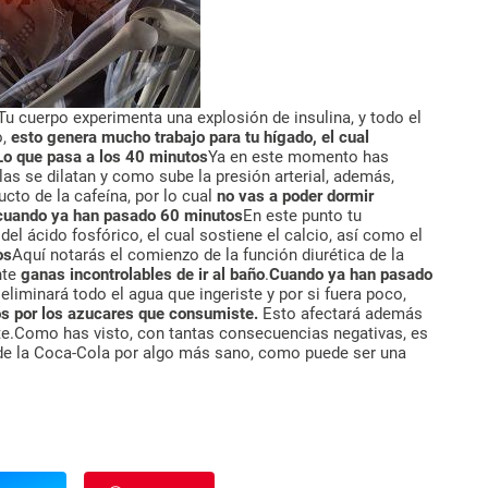
Tu cuerpo experimenta una explosión de insulina, y todo el
o,
esto genera mucho trabajo para tu hígado, el cual
Lo que pasa a los 40 minutos
Ya en este momento has
as se dilatan y como sube la presión arterial, además,
to de la cafeína, por lo cual
no vas a poder dormir
cuando ya han pasado 60 minutos
En este punto tu
ácido fosfórico, el cual sostiene el calcio, así como el
os
Aquí notarás el comienzo de la función diurética de la
nte
ganas incontrolables de ir al baño
.
Cuando ya han pasado
eliminará todo el agua que ingeriste y por si fuera poco,
os por los azucares que consumiste.
Esto afectará además
nte.Como has visto, con tantas consecuencias negativas, es
e la Coca-Cola por algo más sano, como puede ser una