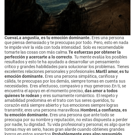
Cueva
La angustia, es tu emoción dominante.
Eres una persona
que piensa demasiado y te preocupas por todo. Pero, esto en nada
te impide vivir la vida con toda intensidad. Solo es recomendable
tomarte las cosas con más calma.
Te esfuerzas por obtener la
perfección y acercarte a lo correcto
. Tu mente evalúa los posibles
resultados y esto te ha ayudado a desarrollar un pensamiento
crítico y grandes habilidades para solucionar los problemas. Tienes
excelentes relaciones personales y profesionales.
Mar
El amor, es tu
emoción dominante.
Eres una persona simpática, cariñosa y
cálida, te preocupas por los demás, siempre tomas en cuenta sus
necesidades. Eres afectuoso, compasivo y muy generoso.En ti, se
encuentra el apoyo en el momento preciso,
das amor a todos
quienes te rodean
y eres sumamente romántico. El respeto y
amabilidad predomina en el trato con tus seres queridos, tu
corazón está siempre abierto y tus emociones siempre logras
transmitir, eres una persona maravillosa.
Hombre
La confianza, es
tu emoción dominante.
Eres una persona que ante todo se
preocupa por su nombre y reputación, no estas dispuesta a perder
por nadie, tu dignidad. Tu vida profesional y personal, es algo que te
tomas muy en serio, haces gran alarde cuando obtienes grandes
logros en estos aspectos.
Probablemente eres algo presumido
,