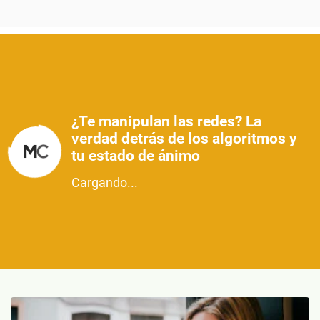
¿Te manipulan las redes? La
verdad detrás de los algoritmos y
tu estado de ánimo
Cargando...