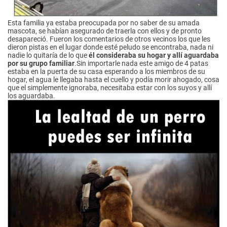
Esta familia ya estaba preocupada por no saber de su amada
mascota, se habían asegurado de traerla con ellos y de pronto
desapareció. Fueron los comentarios de otros vecinos los que les
dieron pistas en el lugar donde esté peludo se encontraba, nada ni
nadie lo quitaría de lo que
él consideraba su hogar y allí aguardaba
por su grupo familiar
.Sin importarle nada este amigo de 4 patas
estaba en la puerta de su casa esperando a los miembros de su
hogar, el agua le llegaba hasta el cuello y podía morir ahogado, cosa
que el simplemente ignoraba, necesitaba estar con los suyos y allí
los aguardaba.