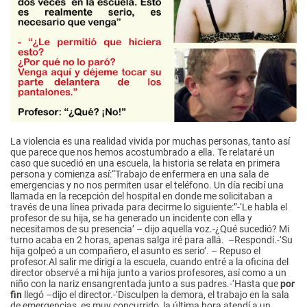
La violencia es una realidad vivida por muchas personas, tanto así
que parece que nos hemos acostumbrado a ella. Te relataré un
caso que sucedió en una escuela, la historia se relata en primera
persona y comienza así:“Trabajo de enfermera en una sala de
emergencias y no nos permiten usar el teléfono. Un día recibí una
llamada en la recepción del hospital en donde me solicitaban a
través de una línea privada para decirme lo siguiente:”-‘Le habla el
profesor de su hija, se ha generado un incidente con ella y
necesitamos de su presencia’ – dijo aquella voz.-¿Qué sucedió? Mi
turno acaba en 2 horas, apenas salga iré para allá. –Respondí.-‘Su
hija golpeó a un compañero, el asunto es serio’. – Repuso el
profesor.Al salir me dirigí a la escuela, cuando entré a la oficina del
director observé a mi hija junto a varios profesores, así como a un
niño con la nariz ensangrentada junto a sus padres.-‘Hasta que
por
fin
llegó –dijo el director.-‘Disculpen la demora, el trabajo en la sala
de emergencias es muy concurrido, la última hora atendí a un