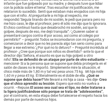
infante que fue golpeado por su madre, y después tuve que lidiar
con la policía sobre el tema’.Tras escuchar mi justificación, me
relataron lo sucedido. Sentí que estaban más enojados con mi hija
que con el niño. Al preguntarle a mi hija al respecto, me
respondió:‘Seguía tirando de mi sostén, le pedí que parara pero no
me hizo caso, le dije al profesor, pero él sólo me dijo que lo ignorara.
El chico continuó hasta que desabrochó mi sostén, así que lo
golpee, después de eso, me dejó tranquila”.-‘¿Quieren saber si
presentaré cargos contra él por acoso, así como al colegio por
permitirlo?’ – pregunté.Todos se incomodaron con mi pregunta, y
comenzaron a decir que no les parecía algo tan serio como para
llegar a ese extremo.‘¿Por qué no lo detuvo? – Pregunté incrédula al
profesor- ¿Cree que porque son niños es divertido? -ante lo que el
director dijo:‘Señora, el asunto es que su hija golpeó a otro
niño’.‘
Ella se defendió de un ataque por parte de otro estudiante
–
mencioné- Si a la persona que se supone que debía protegerla en el
salón de clases no le importó. Simplemente mire la situación, el
chico mide más de 1,80 m y tal vez pesa unos 75 kg
. Mi hija mide
1,60 m y pesa 45 kg.
Él literalmente es el doble de ella
.
¿Qué se
supone que debía hacer?
‘Me llevaré a mi hija a casa –les dije-
Creo
que el chico aprendió su lección
. Espero que esto no vuelva a
ocurrir. –Repuse.
El acoso sea cual sea el tipo, no debe tratarse a
la ligera justificándose sólo porque se trata de “adolescentes”
,
por el contrario, en esta etapa debe fortalecerse el respeto hacia los
demás por parte de nuestros hijos.